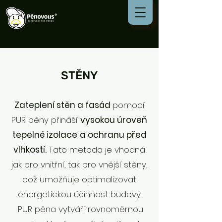
Nadpis 2
STĚNY
Zateplení stěn a fasád
pomocí
PUR pěny přináší
vysokou úroveň
tepelné izolace
a ochranu před
vlhkostí.
Tato metoda je vhodná
jak pro vnitřní, tak pro vnější stěny,
což umožňuje optimalizovat
energetickou účinnost budovy.
PUR pěna vytváří rovnoměrnou