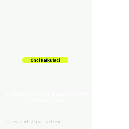
NEZÁVAZNÁ
POPTÁVKA
Vyplňte jednoduchý formulář a
Pěnovous vám brzy vám
Pěnovous zašle cenovou
nabídku.
Chci kalkulaci
S PĚNOVOUSEM DOHODNUTÉ
SLOVO PLATÍ
Plzeň
Zateplení PUR pěnou Plzeň