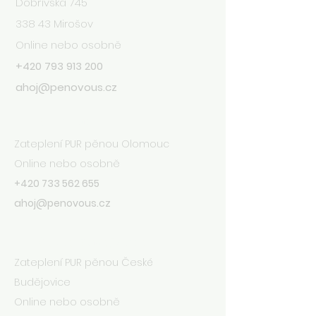
Dobřívská 745
338 43 Mirošov
Online nebo osobně
+420 793 913 200
ahoj@penovous.cz
Olomouc
Zateplení PUR pěnou Olomouc
Online nebo osobně
+420 733 562 655
ahoj@penovous.cz
České Budějovice
Zateplení PUR pěnou České
Budějovice
Online nebo osobně